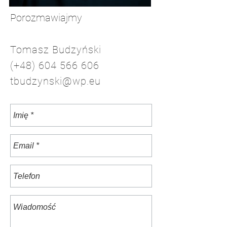
Porozmawiajmy
Tomasz Budzyński
(+48)
604 566 606
tbudzynski@wp.eu