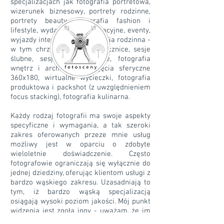
specjalizacjach jak fotografia portretowa,
wizerunek biznesowy, portrety rodzinne,
portrety beauty, fotografia fashion i
lifestyle, wydarzenia korporacyjne, eventy,
wyjazdy integracyjne, fotografia rodzinna -
w tym chrzciny, komunie, rocznice, sesje
ślubne, sesje narzeczeńskie, fotografia
wnętrz i architektury, zdjęcia sferyczne
360x180, wirtualne wycieczki, fotografia
produktowa i packshot (z uwzględnieniem
focus stacking), fotografia kulinarna.
Każdy rodzaj fotografii ma swoje aspekty
specyficzne i wymagania, a tak szeroki
zakres oferowanych przeze mnie usług
możliwy jest w oparciu o zdobyte
wieloletnie doświadczenie. Często
fotografowie ograniczają się wyłącznie do
jednej dziedziny, oferując klientom usługi z
bardzo wąskiego zakresu. Uzasadniają to
tym, iż bardzo wąską specjalizacją
osiągają wysoki poziom jakości. Mój punkt
widzenia jest zgoła inny - uważam, że im
większe doświadczenie, im szersze pole w