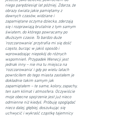
jeszcze jako dziecko, powróciłem do
niego parędziesiąt lat później. Zdarza, że
obrazy świata jakie pamiętamy z
dawnych czasów, widziane i
zapamiętane oczyma dziecka, zderzają
się i rozprawiają brutalnie z tym samym
światem, do którego powracamy po
dłuższym czasie. To bardzo duże
‘rozczarowanie’ przytrafia mi się dość
często, burząc w jakiś sposób i
wprowadzając niepokój do różnych
wspomnień. Przypadek Wenecji jest
jednak inny – nie ma tu miejsca na
‘rozczarowania’ i gdy po wielu latach
powróciłem do tego miasta zastałem je
dokładnie takim samym jak
zapamiętałem – te same, kolory, zapachy,
ten sam klimat i atmosfera. Oczywiście
moje obecne spojrzenie jest już nieco
odmienne niż kiedyś. Próbuję spoglądać
nieco dalej, głębiej, doszukując się
uchwycić i wykraść cząstkę tajemnicy