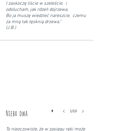
I zaskoczę liście w szeleście, i
odsłucham, jak rdzeń dojrzewa,
Bo ja muszę wiedzieć nareszcie, czemu
za mną tak tęsknią drzewa."
(J.B.)
Nieba dwa
1/10
To nieoczywiste, że w zasięgu ręki może