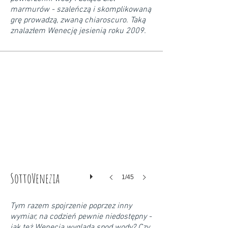
marmurów - szaleńczą i skomplikowaną
grę prowadzą, zwaną chiaroscuro. Taką
znalazłem Wenecję jesienią roku 2009.
SottoVenezia
1/45
Tym razem spojrzenie poprzez inny
wymiar, na codzień pewnie niedostępny -
jak też Wenecja wygląda spod wody? Czy