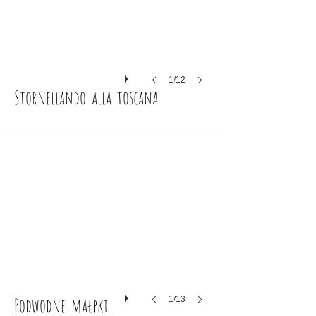
1/12
Stornellando alla toscana
Podwodne małpki
1/13