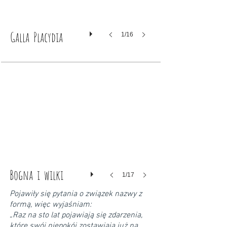
Galla Placydia
1/16
Bogna i wilki
1/17
Pojawiły się pytania o związek nazwy z
formą, więc wyjaśniam:
„Raz na sto lat pojawiają się zdarzenia,
które swój niepokój zostawiają już na