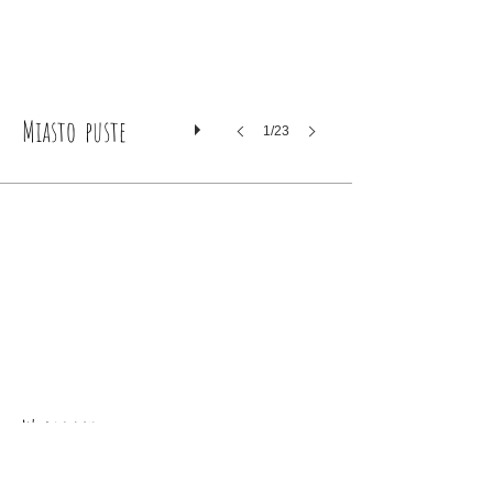
Miasto puste
1/23
W borach
1/26