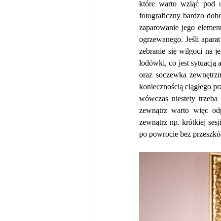
które warto wziąć pod u
fotograficzny bardzo dob
zaparowanie jego elemen
ogrzewanego. Jeśli apara
zebranie się wilgoci na j
lodówki, co jest sytuacją
oraz soczewka zewnętrzn
koniecznością ciągłego prz
wówczas niestety trzeba 
zewnątrz warto więc odpo
zewnątrz np. krótkiej ses
po powrocie bez przeszkó