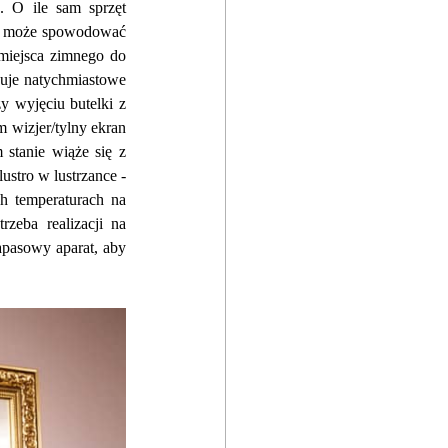
 O ile sam sprzęt 
dę może spowodować 
miejsca zimnego do 
uje natychmiastowe 
y wyjęciu butelki z 
 wizjer/tylny ekran 
stanie wiąże się z 
ustro w lustrzance - 
h temperaturach na 
zeba realizacji na 
apasowy aparat, aby 