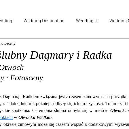
dding
Wedding Destination
Wedding IT
Wedding 
Fotosceny
e
Family
Engagement
Beauty & Lifestyle
Digi
ślubny Dagmary i Radka
 Otwock
siness Session
Food
Maternity
y · Fotosceny
 Dagmarą i Radkiem związana jest z czasem zimowym - na początku g
 zaś dokładnie rok później - odbyły się ich uroczystości. To urocza i b
ystkie spotkania. Ceremonia ślubna odbyła się w mieście 
Otwock
, 
oktach
 w 
Otwocku Wielkim
.
u w okresie zimowym może się czasem wiązać z dodatkowymi wyzwani