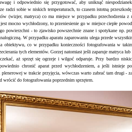
wagę i odpowiednio się przygotować, aby uniknąć niespodzianek.
rze radzi sobie w niskich temperaturach, to czasem istotną przeszko
tów (wizjer, matryca) co ma miejsce w przypadku przechodzenia z 
t jest mocno wychłodzony, to przeniesienie go w miejsce ciepłe powod
ego powierzchni - to zjawisko powszechnie znane i spotykane np. prz
 analogiczną. W przypadku aparatu zaparowaniu ulega przede wszystkim
a obiektywu, co w przypadku konieczności fotografowania w takim 
ecierania tych elementów. Gorzej natomiast jeśli zaparuje matryca lub l
czekać, aż sprzęt się ogrzeje i wilgoć odparuje. Przy bardzo niskic
wiednio chronić aparat przed wychłodzeniem, a jeśli istnieje potr
ji plenerowej w trakcie przyjęcia, wówczas warto zabrać tam drugi - z
d wrócić do fotografowania poprzednim sprzętem.