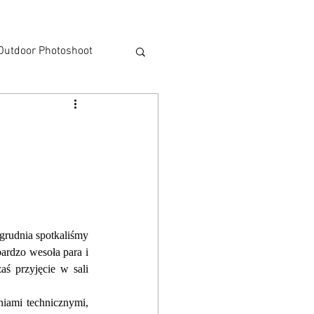
Outdoor Photoshoot
talisation
rudnia spotkaliśmy 
ardzo wesoła para i 
zaś przyjęcie w sali 
ami technicznymi, 