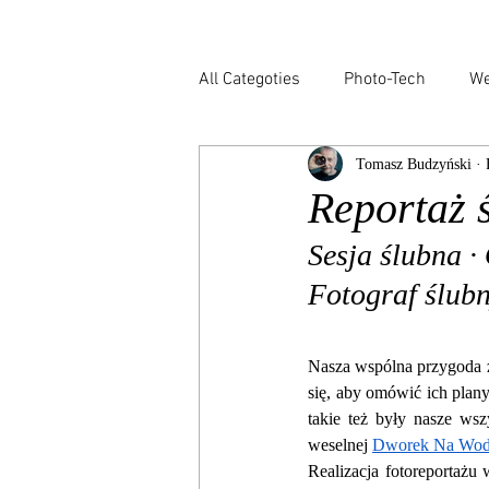
All Categoties
Photo-Tech
We
Tomasz Budzyński · 
Wedding PL
Wedding Venic
Reportaż 
Sesja ślubna ·
Architecture
Event
Bu
Fotograf ślubn
Nasza wspólna przygoda z
się, aby omówić ich plany,
takie też były nasze wsz
weselnej 
Dworek Na Wod
Realizacja fotoreportaż