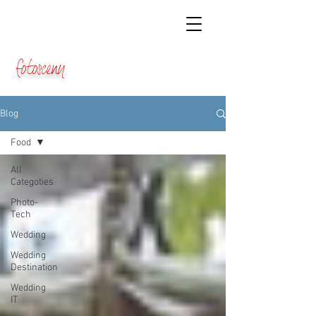
fotosceny
Blog
Food
All
Categoties
Photo-
Tech
Wedding
Wedding
Destination
Wedding
IT