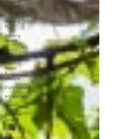
Wedding
Outdoor
Photoshoot
Wedding
PL
Wedding
Venice
Family
Engagement
Beauty
&
Lifestyle
Digitalisation
Architecture
Event
Business
Session
Food
Maternity