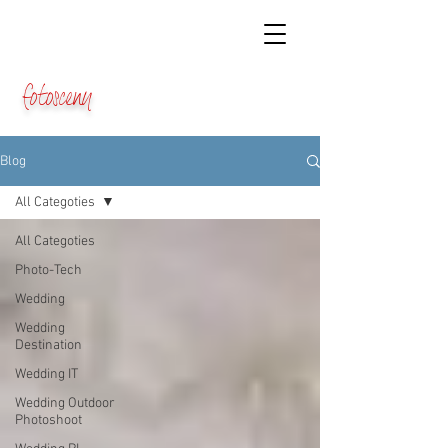
fotosceny
Blog
All Categoties
All Categoties
Photo-Tech
Wedding
Wedding
Destination
Wedding IT
Wedding Outdoor
Photoshoot