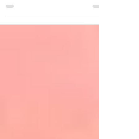
rodziców, ceremonia ślubna i przyjęcie
weselne Karoliny i Maćka w Pałacu Lasotów
- by Fotosceny