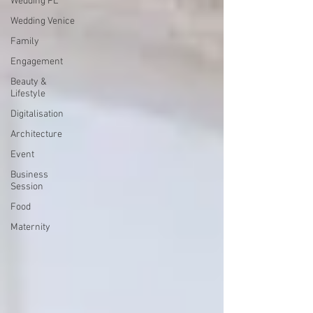
Wedding PL
Wedding Venice
Family
Engagement
Beauty &
Lifestyle
Digitalisation
Architecture
Event
Business
Session
Food
Maternity