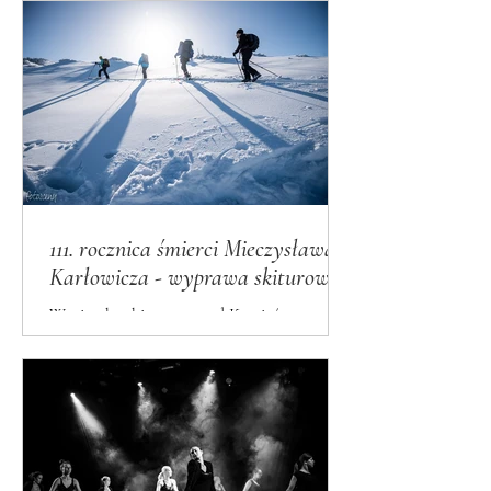
111. rocznica śmierci Mieczysława
Karłowicza - wyprawa skiturowa
Wycieczka skiturowa pod Kamień
Karłowicza · Tatry 2020 Fotoreportaż z
wydarzenia