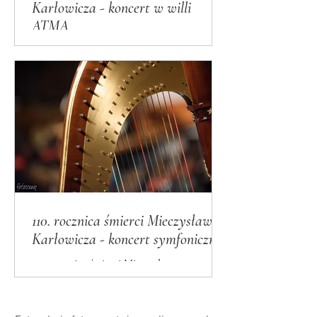
Karłowicza - koncert w willi
ATMA
Fotoreportaż z wydarzeń artystycznych
upamiętniających 110. rocznicę śmierci
Mieczysława Karłowicza, Koncert Karłowicz
in Memoriam
110. rocznica śmierci Mieczysława
Karłowicza - koncert symfoniczny
110. rocznica śmierci Mieczysława
Karłowicza - Koncert symfoniczny
„KARŁOWICZ in MEMORIAM” ·