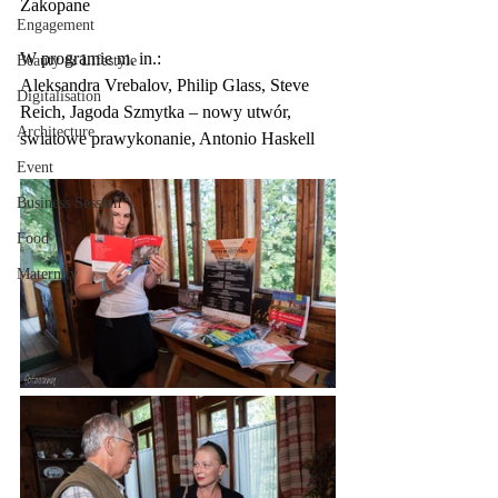
Zakopane
Engagement
W programie m. in.: 
Beauty & Lifestyle
Aleksandra Vrebalov, Philip Glass, Steve 
Digitalisation
Reich, Jagoda Szmytka – nowy utwór, 
Architecture
światowe prawykonanie, Antonio Haskell
Event
Business Session
Food
Maternity