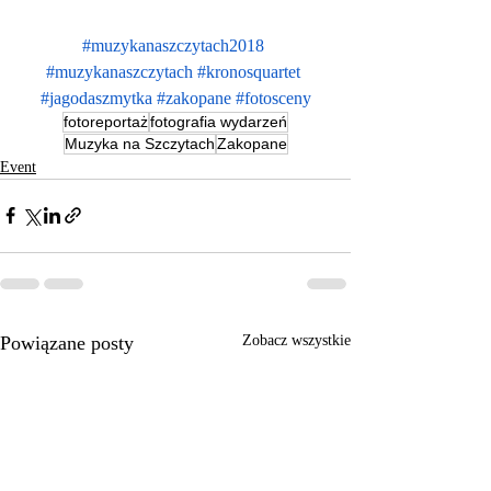
#muzykanaszczytach2018
#muzykanaszczytach
#kronosquartet
#jagodaszmytka
#zakopane
#fotosceny
fotoreportaż
fotografia wydarzeń
Muzyka na Szczytach
Zakopane
Event
Powiązane posty
Zobacz wszystkie