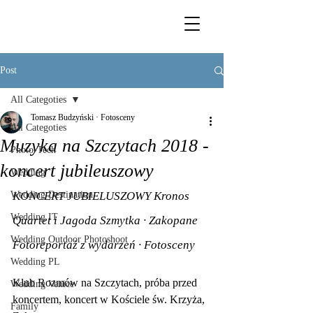
Post
All Categoties
Tomasz Budzyński · Fotosceny
All Categoties
Muzyka na Szczytach 2018 -
Photo-Tech
koncert jubileuszowy
Wedding
Wedding Destination
KONCERT JUBIELUSZOWY Kronos 
Wedding IT
Quartet i Jagoda Szmytka · Zakopane
Wedding Outdoor Photoshoot
Fotoreportaż z wydarzeń · Fotosceny
Wedding PL
Klub Rozmów na Szczytach, próba przed 
Wedding Venice
koncertem, koncert w Kościele św. Krzyża, 
Family