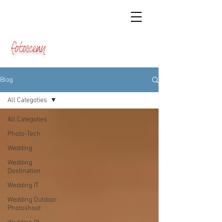
fotosceny
Blog
All Categoties
All Categoties
Photo-Tech
Wedding
Wedding
Destination
Wedding IT
Wedding Outdoor
Photoshoot