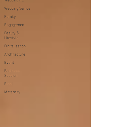
Wedding PL
Wedding Venice
Family
Engagement
Beauty &
Lifestyle
Digitalisation
Architecture
Event
Business
Session
Food
Maternity