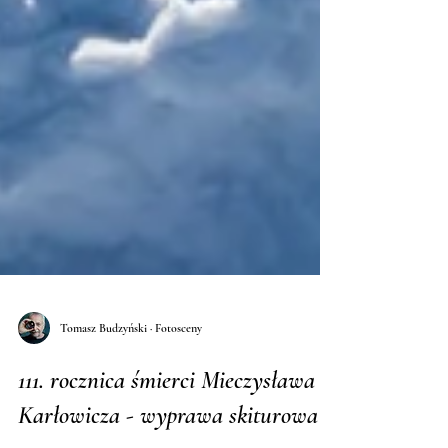
Tomasz Budzyński · Fotosceny
111. rocznica śmierci Mieczysława