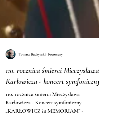
Tomasz Budzyński · Fotosceny