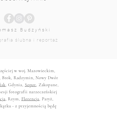
omasz Budzyński
rafia ślubna i reportaż
jczęściej w woj. Mazowieckim,
, Brok, Radzymin, Nowy Dwór
ńsk
, Gdynia,
Sopot
, Zakopane,
sesji fotografii narzeczeńskiej
cja
, Rzym,
Florencja
, Paryż,
akątku - z przyjemnością będę