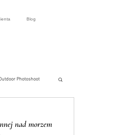
lienta
Blog
Outdoor Photoshoot
talisation
zinnej nad morzem