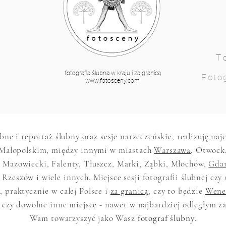
T
fotografia ślubna w kraju i za granicą
Fotog
www.fotosceny.com
ubne i reportaż ślubny oraz sesje narzeczeńskie, realizuję na
Małopolskim, między innymi w miastach
Warszawa
, Otwock
 Mazowiecki, Falenty, Tłuszcz, Marki, Ząbki, Młochów,
Gda
 Rzeszów i wiele innych. Miejsce sesji fotografii ślubnej czy 
 praktycznie w całej Polsce i
za granicą
, czy to będzie
Wene
 czy dowolne inne miejsce - nawet w najbardziej odległym z
Wam towarzyszyć jako Wasz
fotograf ślubny
.