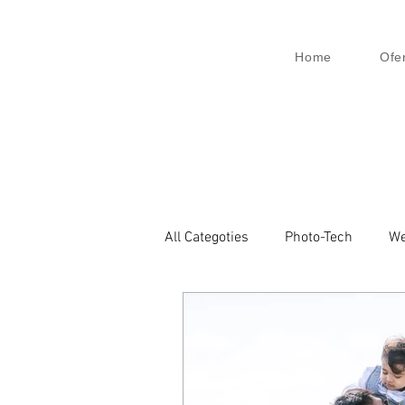
Home
Ofe
All Categoties
Photo-Tech
We
Wedding PL
Wedding Venic
Architecture
Event
Bu