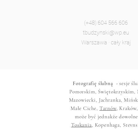
(+48) 604 566 606
tbudzynski@wp.eu
Warszawa · cały kraj
Fotografię ślubną
- sesje śl
Pomorskim, Świętokrzyskim, 
Mazowiecki, Jachranka, Mińsk
Małe Ciche,
Tarnów
, Kraków,
może być jednakże dowolne,
Toskania
, Kopenhaga, Stevns