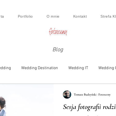
rta
Portfolio
O mnie
Kontakt
Strefa K
fotosceny
Blog
dding
Wedding Destination
Wedding IT
Wedding 
e
Family
Engagement
Beauty & Lifestyle
Digi
Tomasz Budzyński · Fotosceny
Sesja fotografii rod
siness Session
Food
Maternity