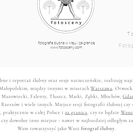
T
fotografia ślubna w kraju i za granicą
Fotog
www.fotosceny.com
ubne i reportaż ślubny oraz sesje narzeczeńskie, realizuję na
Małopolskim, między innymi w miastach
Warszawa
, Otwock
 Mazowiecki, Falenty, Tłuszcz, Marki, Ząbki, Młochów,
Gda
 Rzeszów i wiele innych. Miejsce sesji fotografii ślubnej czy 
 praktycznie w całej Polsce i
za granicą
, czy to będzie
Wene
 czy dowolne inne miejsce - nawet w najbardziej odległym z
Wam towarzyszyć jako Wasz
fotograf ślubny
.