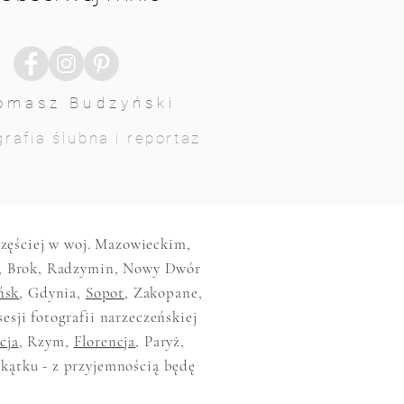
omasz Budzyński
rafia ślubna i reportaż
jczęściej w woj. Mazowieckim,
, Brok, Radzymin, Nowy Dwór
ńsk
, Gdynia,
Sopot
, Zakopane,
sesji fotografii narzeczeńskiej
cja
, Rzym,
Florencja
, Paryż,
akątku - z przyjemnością będę