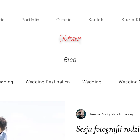
rta
Portfolio
O mnie
Kontakt
Strefa K
fotosceny
Blog
dding
Wedding Destination
Wedding IT
Wedding 
e
Family
Engagement
Beauty & Lifestyle
Digi
Tomasz Budzyński · Fotosceny
Sesja fotografii rod
siness Session
Food
Maternity