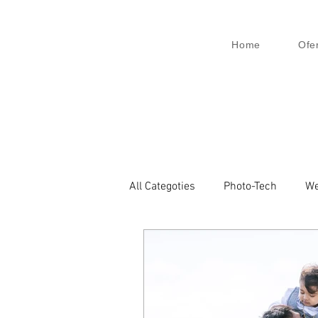
Home
Ofe
All Categoties
Photo-Tech
We
Wedding PL
Wedding Venic
Architecture
Event
Bu