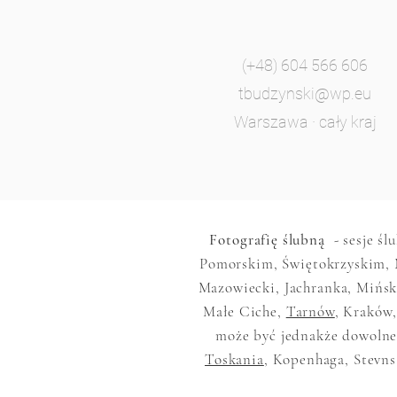
(+48) 604 566 606
tbudzynski@wp.eu
Warszawa · cały kraj
Fotografię ślubną
- sesje śl
Pomorskim, Świętokrzyskim, 
Mazowiecki, Jachranka, Mińsk
Małe Ciche,
Tarnów
, Kraków,
może być jednakże dowolne,
Toskania
, Kopenhaga, Stevns