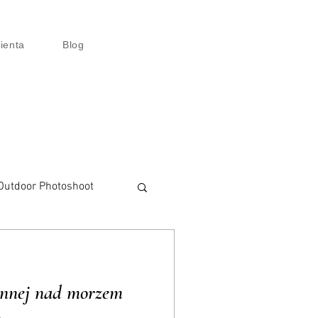
lienta
Blog
Outdoor Photoshoot
talisation
zinnej nad morzem