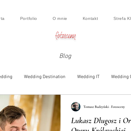
rta
Portfolio
O mnie
Kontakt
Strefa K
fotosceny
Blog
dding
Wedding Destination
Wedding IT
Wedding 
e
Family
Engagement
Beauty & Lifestyle
Digi
Tomasz Budzyński · Fotosceny
Łukasz Długosz i Ork
siness Session
Food
Maternity
Opery Królewskiej