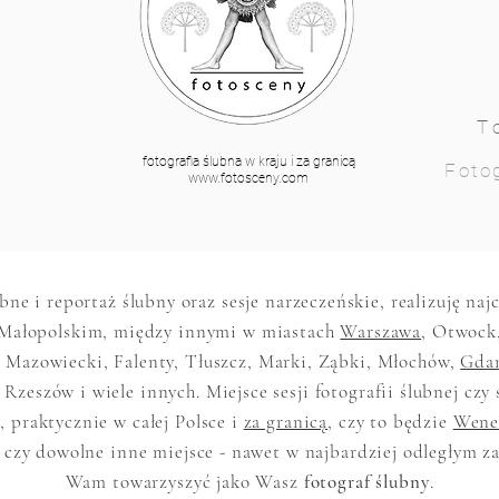
T
fotografia ślubna w kraju i za granicą
Fotog
www.fotosceny.com
ubne i reportaż ślubny oraz sesje narzeczeńskie, realizuję na
Małopolskim, między innymi w miastach
Warszawa
, Otwock
 Mazowiecki, Falenty, Tłuszcz, Marki, Ząbki, Młochów,
Gda
 Rzeszów i wiele innych. Miejsce sesji fotografii ślubnej czy 
 praktycznie w całej Polsce i
za granicą
, czy to będzie
Wene
 czy dowolne inne miejsce - nawet w najbardziej odległym z
Wam towarzyszyć jako Wasz
fotograf ślubny
.