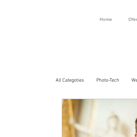
Home
Ofe
All Categoties
Photo-Tech
We
Wedding PL
Wedding Venic
Architecture
Event
Bu