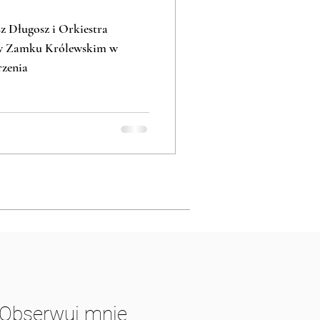
z Długosz i Orkiestra
 w Zamku Królewskim w
rzenia
Obserwuj mnie