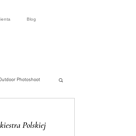
lienta
Blog
Outdoor Photoshoot
talisation
iestra Polskiej