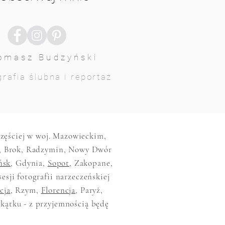
omasz Budzyński
rafia ślubna i reportaż
jczęściej w woj. Mazowieckim,
, Brok, Radzymin, Nowy Dwór
ńsk
, Gdynia,
Sopot
, Zakopane,
sesji fotografii narzeczeńskiej
cja
, Rzym,
Florencja
, Paryż,
akątku - z przyjemnością będę