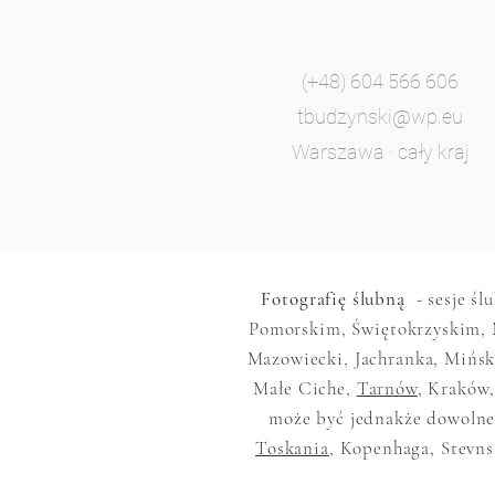
(+48) 604 566 606
tbudzynski@wp.eu
Warszawa · cały kraj
Fotografię ślubną
- sesje śl
Pomorskim, Świętokrzyskim, 
Mazowiecki, Jachranka, Mińsk
Małe Ciche,
Tarnów
, Kraków,
może być jednakże dowolne,
Toskania
, Kopenhaga, Stevns