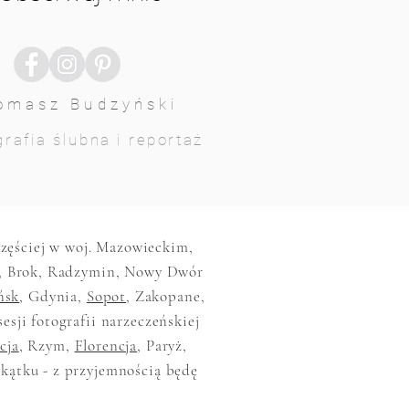
omasz Budzyński
rafia ślubna i reportaż
jczęściej w woj. Mazowieckim,
, Brok, Radzymin, Nowy Dwór
ńsk
, Gdynia,
Sopot
, Zakopane,
sesji fotografii narzeczeńskiej
cja
, Rzym,
Florencja
, Paryż,
akątku - z przyjemnością będę