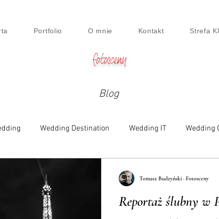
rta
Portfolio
O mnie
Kontakt
Strefa K
fotosceny
Blog
dding
Wedding Destination
Wedding IT
Wedding 
e
Family
Engagement
Beauty & Lifestyle
Digi
Tomasz Budzyński · Fotosceny
Reportaż ślubny w 
siness Session
Food
Maternity