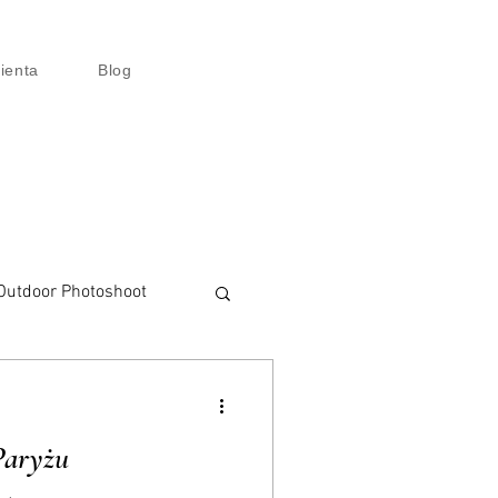
lienta
Blog
Outdoor Photoshoot
talisation
Paryżu