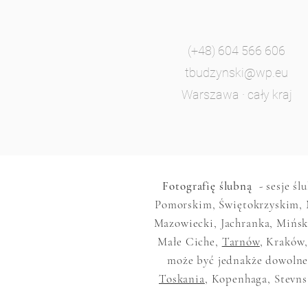
(+48) 604 566 606
tbudzynski@wp.eu
Warszawa · cały kraj
Fotografię ślubną
- sesje śl
Pomorskim, Świętokrzyskim, 
Mazowiecki, Jachranka, Mińsk
Małe Ciche,
Tarnów
, Kraków,
może być jednakże dowolne,
Toskania
, Kopenhaga, Stevns