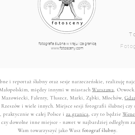
T
fotografia ślubna w kraju i za granicą
Fotog
www.fotosceny.com
ubne i reportaż ślubny oraz sesje narzeczeńskie, realizuję na
Małopolskim, między innymi w miastach
Warszawa
, Otwock
 Mazowiecki, Falenty, Tłuszcz, Marki, Ząbki, Młochów,
Gda
 Rzeszów i wiele innych. Miejsce sesji fotografii ślubnej czy 
 praktycznie w całej Polsce i
za granicą
, czy to będzie
Wene
 czy dowolne inne miejsce - nawet w najbardziej odległym z
Wam towarzyszyć jako Wasz
fotograf ślubny
.