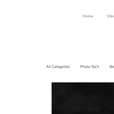
Home
Ofe
All Categoties
Photo-Tech
We
Wedding PL
Wedding Venic
Architecture
Event
Bu