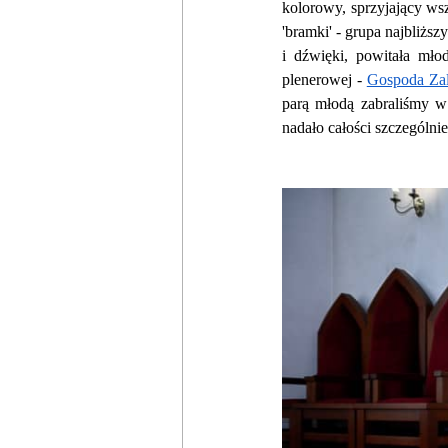
kolorowy, sprzyjający ws
'bramki' - grupa najbliższ
i dźwięki, powitała mło
plenerowej - 
Gospoda Za
parą młodą zabraliśmy w 
nadało całości szczególni