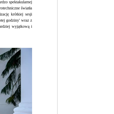
dzo spektakularnej 
otechniczne światła 
ację krótkiej sesji 
otej godziny' wraz z 
rdziej wyjątkową i 