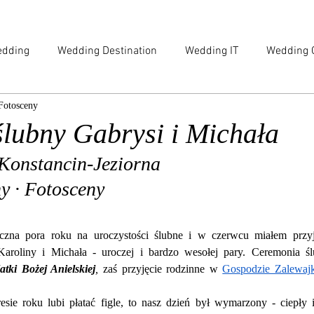
dding
Wedding Destination
Wedding IT
Wedding 
Fotosceny
e
Family
Engagement
Beauty & Lifestyle
Digi
ślubny Gabrysi i Michała
 Konstancin-Jeziorna
siness Session
Food
Maternity
y · Fotosceny
tyczna pora roku na uroczystości ślubne i w czerwcu miałem przyj
 Karoliny i Michała - uroczej i bardzo wesołej pary. Ceremonia ś
tki Bożej Anielskiej
,
 zaś przyjęcie rodzinne w 
Gospodzie Zalewaj
e roku lubi płatać figle, to nasz dzień był wymarzony - ciepły i 