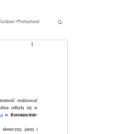
Outdoor Photoshoot
talisation
emność realizować 
lubna odbyła się w 
ka
 w 
Konstancinie-
słoneczny, jasny i 