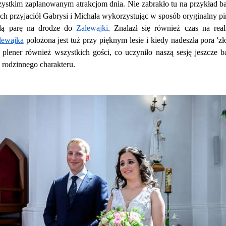
zystkim zaplanowanym atrakcjom dnia. Nie zabrakło tu na przykład bar
ych przyjaciół Gabrysi i Michała wykorzystując w sposób oryginalny pir
dą parę na drodze do 
Zalewajki
. Znalazł się również czas na realiz
lewajka
 położona jest tuż przy pięknym lesie i kiedy nadeszła pora 'zł
plener również wszystkich gości, co uczyniło naszą sesję jeszcze ba
e rodzinnego charakteru.