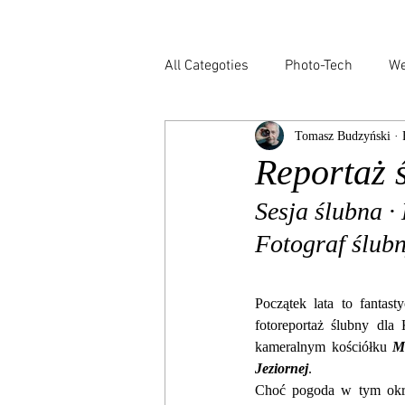
All Categoties
Photo-Tech
We
Tomasz Budzyński · 
Wedding PL
Wedding Venic
Reportaż 
Sesja ślubna ·
Architecture
Event
Bu
Fotograf ślubn
Początek lata to fantas
fotoreportaż ślubny dla
kameralnym kościółku
Ma
Jeziornej
.
Choć pogoda w tym okresi