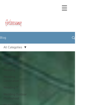
fotosceny
Blog
All Categoties
All Categoties
Photo-Tech
Wedding
Wedding
Destination
Wedding IT
Wedding Outdoor
Photoshoot