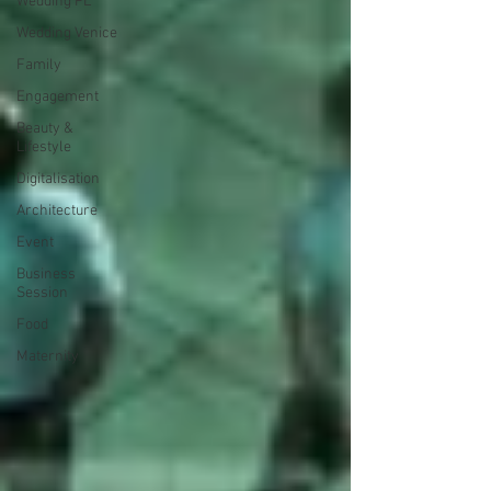
Wedding PL
Wedding Venice
Family
Engagement
Beauty &
Lifestyle
Digitalisation
Architecture
Event
Business
Session
Food
Maternity