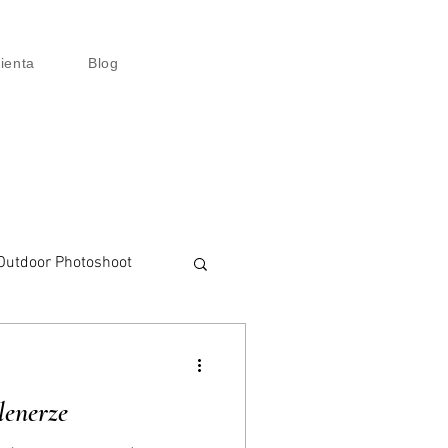
lienta
Blog
Outdoor Photoshoot
talisation
lenerze