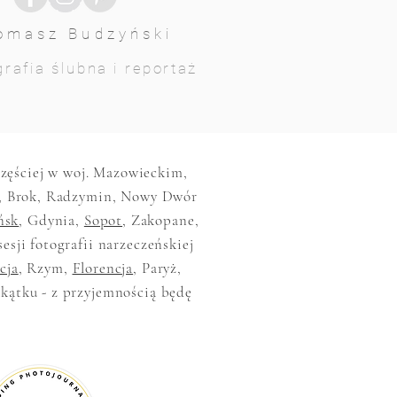
omasz Budzyński
rafia ślubna i reportaż
jczęściej w woj. Mazowieckim,
, Brok, Radzymin, Nowy Dwór
ńsk
, Gdynia,
Sopot
, Zakopane,
sesji fotografii narzeczeńskiej
cja
, Rzym,
Florencja
, Paryż,
akątku - z przyjemnością będę