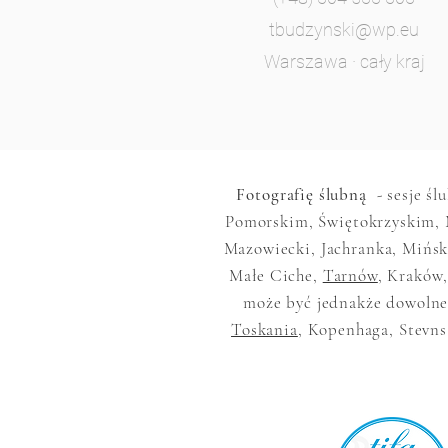
tbudzynski@wp.eu
Warszawa · cały kraj
Fotografię ślubną
- sesje śl
Pomorskim, Świętokrzyskim, 
Mazowiecki, Jachranka, Mińsk
Małe Ciche,
Tarnów
, Kraków,
może być jednakże dowolne,
Toskania
, Kopenhaga, Stevns