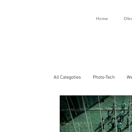
Home
Ofe
All Categoties
Photo-Tech
We
Wedding PL
Wedding Venic
Architecture
Event
Bu