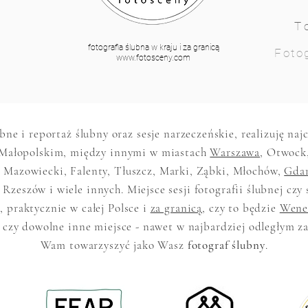
T
fotografia ślubna w kraju i za granicą
Fotog
www.fotosceny.com
ubne i reportaż ślubny oraz sesje narzeczeńskie, realizuję na
Małopolskim, między innymi w miastach
Warszawa
, Otwock
 Mazowiecki, Falenty, Tłuszcz, Marki, Ząbki, Młochów,
Gda
 Rzeszów i wiele innych. Miejsce sesji fotografii ślubnej czy 
 praktycznie w całej Polsce i
za granicą
, czy to będzie
Wene
 czy dowolne inne miejsce - nawet w najbardziej odległym z
Wam towarzyszyć jako Wasz
fotograf ślubny
.