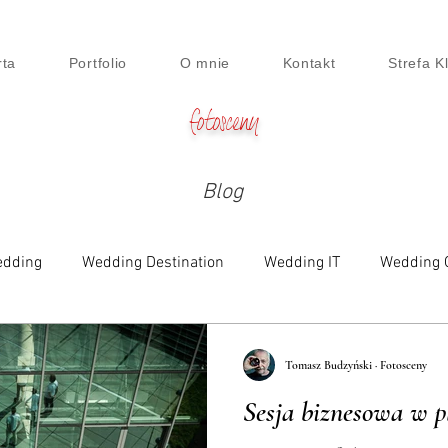
rta
Portfolio
O mnie
Kontakt
Strefa K
fotosceny
Blog
dding
Wedding Destination
Wedding IT
Wedding 
e
Family
Engagement
Beauty & Lifestyle
Digi
Tomasz Budzyński · Fotosceny
Sesja biznesowa w p
siness Session
Food
Maternity