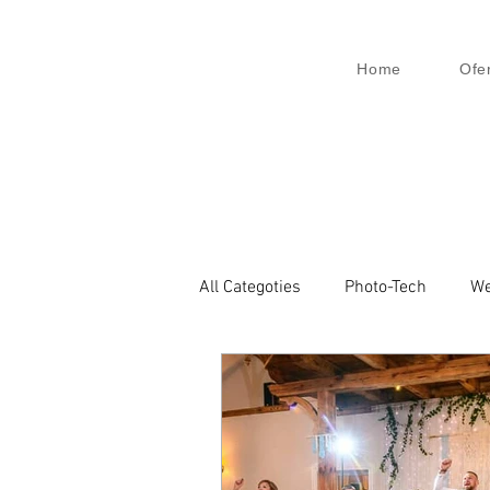
Home
Ofe
All Categoties
Photo-Tech
We
Wedding PL
Wedding Venic
Architecture
Event
Bu