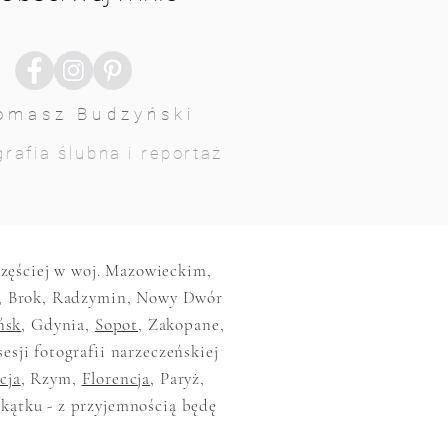
omasz Budzyński
rafia ślubna i reportaż
jczęściej w woj. Mazowieckim,
, Brok, Radzymin, Nowy Dwór
ńsk
, Gdynia,
Sopot
, Zakopane,
sesji fotografii narzeczeńskiej
cja
, Rzym,
Florencja
, Paryż,
akątku - z przyjemnością będę