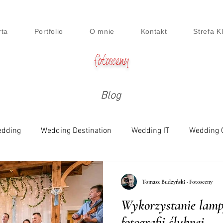
rta
Portfolio
O mnie
Kontakt
Strefa K
fotosceny
Blog
dding
Wedding Destination
Wedding IT
Wedding 
e
Family
Engagement
Beauty & Lifestyle
Digi
Tomasz Budzyński · Fotosceny
Wykorzystanie lamp
siness Session
Food
Maternity
fotografii ślubnej