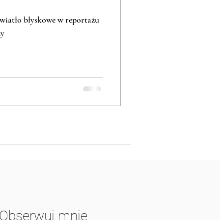
światło błyskowe w reportażu
ny
Obserwuj mnie