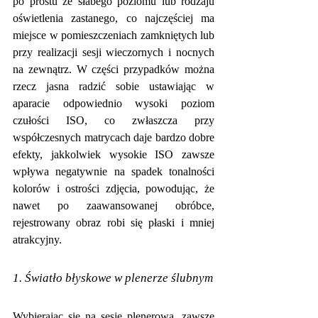
po prostu ze słabego poziomu lub rodzaju 
oświetlenia zastanego, co najczęściej ma 
miejsce w pomieszczeniach zamkniętych lub 
przy realizacji sesji wieczornych i nocnych 
na zewnątrz. W części przypadków można 
rzecz jasna radzić sobie ustawiając w 
aparacie odpowiednio wysoki poziom 
czułości ISO, co zwłaszcza przy 
współczesnych matrycach daje bardzo dobre 
efekty, jakkolwiek wysokie ISO zawsze 
wpływa negatywnie na spadek tonalności 
kolorów i ostrości zdjęcia, powodując, że 
nawet po zaawansowanej obróbce, 
rejestrowany obraz robi się płaski i mniej 
atrakcyjny.
1. Światło błyskowe w plenerze ślubnym
Wybierając się na sesję plenerową, zawsze 