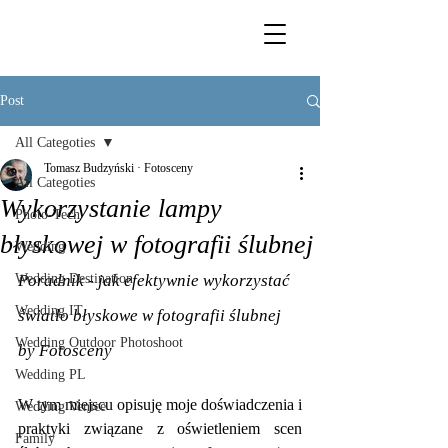
Post
All Categoties
Tomasz Budzyński · Fotosceny
All Categoties
Wykorzystanie lampy
Photo-Tech
błyskowej w fotografii ślubnej
Wedding
Wedding Destination
Poradnik - jak efektywnie wykorzystać 
Wedding IT
światło błyskowe w fotografii ślubnej
Wedding Outdoor Photoshoot
by Fotosceny
Wedding PL
W tym miejscu opisuję moje doświadczenia i 
Wedding Venice
praktyki związane z oświetleniem scen 
Family