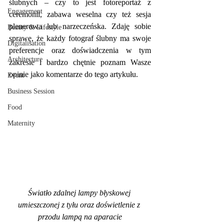
ślubnych – czy to jest fotoreportaż z 
Engagement
ceremonii, zabawa weselna czy też sesja 
plenerowa lub narzeczeńska. Zdaję sobie 
Beauty & Lifestyle
sprawę, że każdy fotograf ślubny ma swoje 
Digitalisation
preferencje oraz doświadczenia w tym 
Architecture
zakresie i bardzo chętnie poznam Wasze 
opinie jako komentarze do tego artykułu.
Event
Business Session
Food
Maternity
Światło zdalnej lampy błyskowej 
umieszczonej z tyłu oraz doświetlenie z 
przodu lampą na aparacie