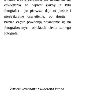
oświetlania na wprost (jakby z tyłu 
fotografa) – po pierwsze daje to płaskie i 
nieatrakcyjne oświetlenie, po drugie – 
bardzo często powodują pojawianie się na 
fotografowanych obiektach cienia samego 
fotografa.
Zdjęcie wykonane z włączoną lampą 
zewnętrzną za fotografem - cień fotografa 
na plecach panny młodej