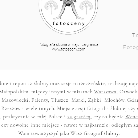
T
fotografia ślubna w kraju i za granicą
Fotog
www.fotosceny.com
ubne i reportaż ślubny oraz sesje narzeczeńskie, realizuję na
Małopolskim, między innymi w miastach
Warszawa
, Otwock
 Mazowiecki, Falenty, Tłuszcz, Marki, Ząbki, Młochów,
Gda
 Rzeszów i wiele innych. Miejsce sesji fotografii ślubnej czy 
 praktycznie w całej Polsce i
za granicą
, czy to będzie
Wene
 czy dowolne inne miejsce - nawet w najbardziej odległym z
Wam towarzyszyć jako Wasz
fotograf ślubny
.