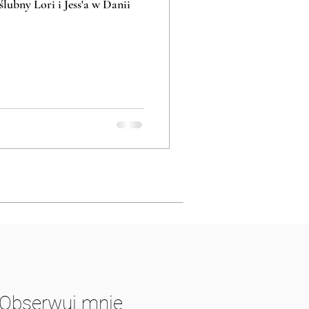
Fotoreportaż ślubny i plener ślubny Lori i Jess'a w Danii
Obserwuj mnie