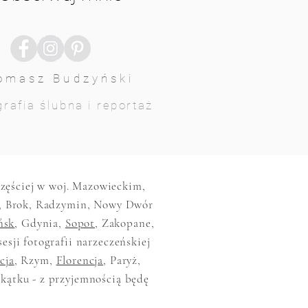
omasz Budzyński
rafia ślubna i reportaż
jczęściej w woj. Mazowieckim,
, Brok, Radzymin, Nowy Dwór
ńsk
, Gdynia,
Sopot
, Zakopane,
sesji fotografii narzeczeńskiej
cja
, Rzym,
Florencja
, Paryż,
akątku - z przyjemnością będę