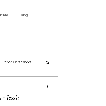
lienta
Blog
Outdoor Photoshoot
talisation
 i Jess'a