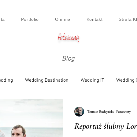
rta
Portfolio
O mnie
Kontakt
Strefa K
fotosceny
Blog
dding
Wedding Destination
Wedding IT
Wedding 
e
Family
Engagement
Beauty & Lifestyle
Digi
Tomasz Budzyński · Fotosceny
Reportaż ślubny Lori
siness Session
Food
Maternity