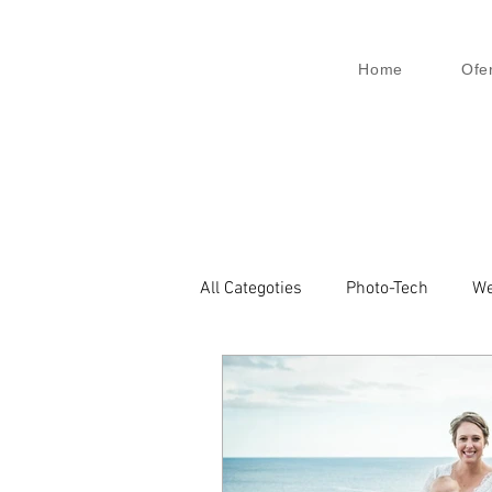
Home
Ofe
All Categoties
Photo-Tech
We
Wedding PL
Wedding Venic
Architecture
Event
Bu