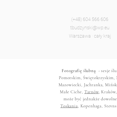
(+48) 604 566 606
tbudzynski@wp.eu
Warszawa · cały kraj
Fotografię ślubną
- sesje śl
Pomorskim, Świętokrzyskim, 
Mazowiecki, Jachranka, Mińsk
Małe Ciche,
Tarnów
, Kraków,
może być jednakże dowolne,
Toskania
, Kopenhaga, Stevns