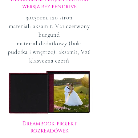
wersja bez pendrive
30x30cm, 120 stron
materiał: aksamit, V21 czerwony
burgund
materiał dodatkowy (boki
pudełka i wnętrze): aksamit, V26
klasyczna czerń
Dreambook: projekt
rozkładówek