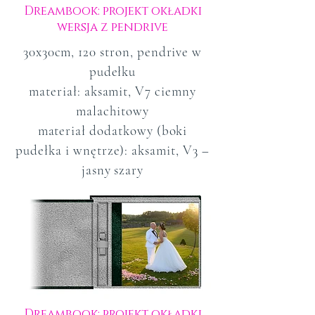
Dreambook: projekt okładki
wersja z pendrive
30x30cm, 120 stron, pendrive w
pudełku
materiał: aksamit, V7 ciemny
malachitowy
materiał dodatkowy (boki
pudełka i wnętrze): aksamit, V3 –
jasny szary
Dreambook: projekt okładki