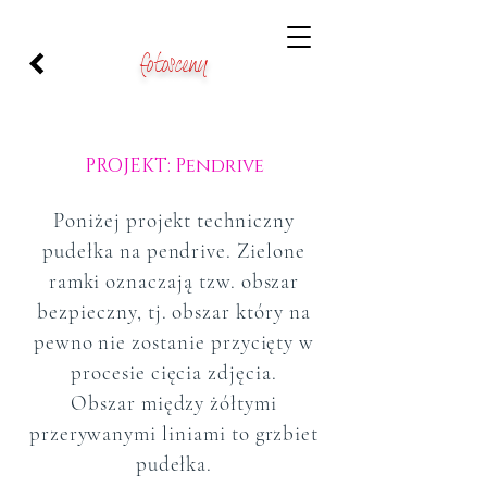
fotosceny
PROJEKT: Pendrive
Poniżej projekt techniczny
pudełka na pendrive. Zielone
ramki oznaczają tzw. obszar
bezpieczny, tj. obszar który na
pewno nie zostanie przycięty w
procesie cięcia zdjęcia.
Obszar między żółtymi
przerywanymi liniami to grzbiet
pudełka.