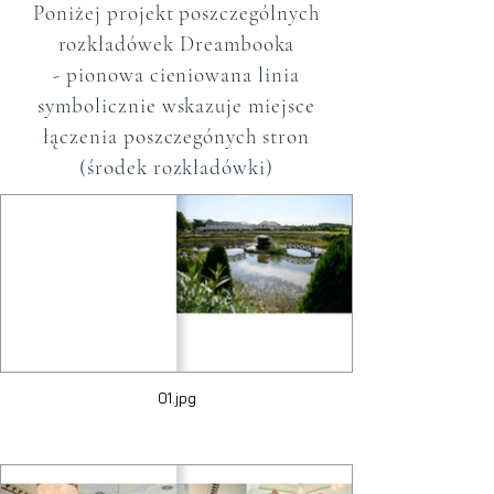
Poniżej projekt poszczególnych
rozkładówek Dreambooka
- pionowa cieniowana linia
symbolicznie wskazuje miejsce
łączenia poszczegónych stron
(środek rozkładówki)
01.jpg