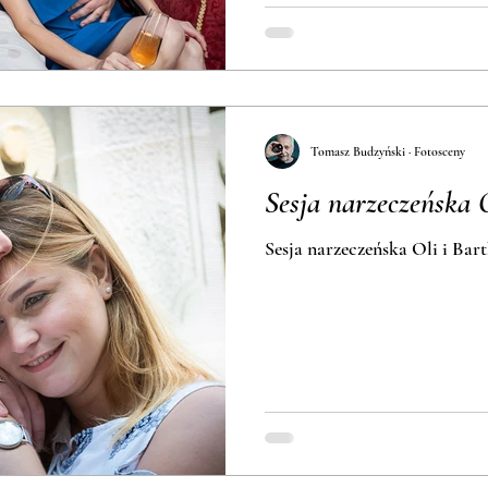
Tomasz Budzyński · Fotosceny
Sesja narzeczeńska 
Sesja narzeczeńs