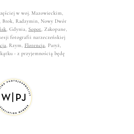
jczęściej w woj. Mazowieckim,
, Brok, Radzymin, Nowy Dwór
ńsk
, Gdynia,
Sopot
, Zakopane,
sesji fotografii narzeczeńskiej
cja
, Rzym,
Florencja
, Paryż,
akątku - z przyjemnością będę