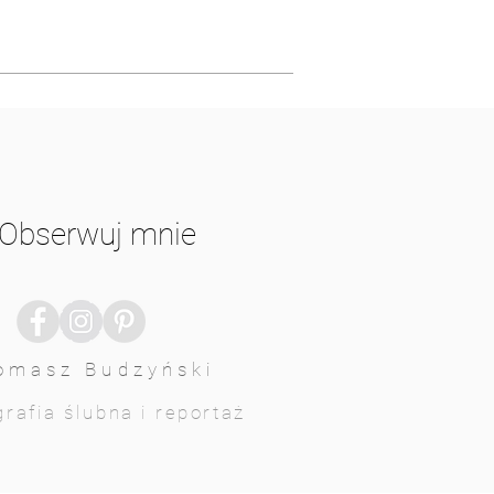
Obserwuj mnie
omasz Budzyński
rafia ślubna i reportaż