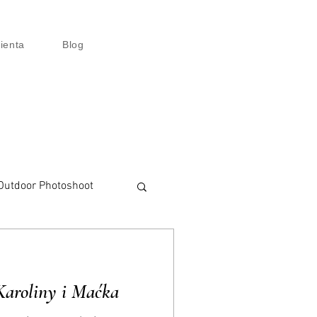
lienta
Blog
Outdoor Photoshoot
talisation
Karoliny i Maćka