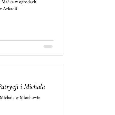
 i Maćka w ogrodach
w Arkadii
Patrycji i Michała
 i Michała w Młochowie