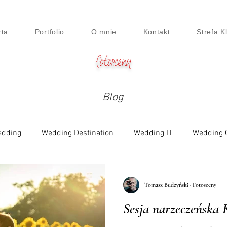
rta
Portfolio
O mnie
Kontakt
Strefa K
fotosceny
Blog
dding
Wedding Destination
Wedding IT
Wedding 
e
Family
Engagement
Beauty & Lifestyle
Digi
Tomasz Budzyński · Fotosceny
Sesja narzeczeńska 
siness Session
Food
Maternity