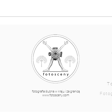
T
fotografia ślubna w kraju i za granicą
Fotog
www.fotosceny.com