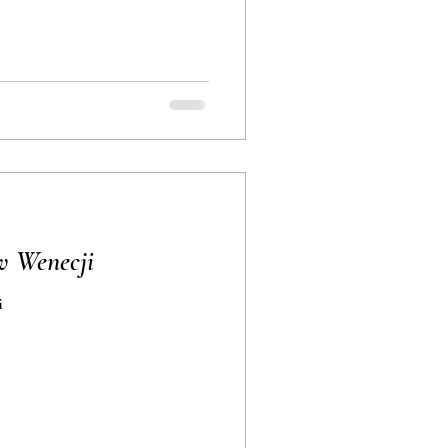
w Wenecji
i