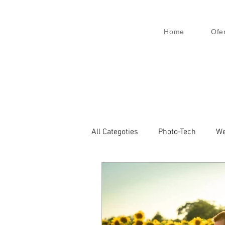
Home
Ofe
All Categoties
Photo-Tech
We
Wedding PL
Wedding Venic
Architecture
Event
Bu