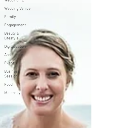
Wedding PL
Wedding Venice
Family
Engagement
Beauty &
Lifestyle
Digitalisation
Architecture
Event
Business
Session
Food
Maternity