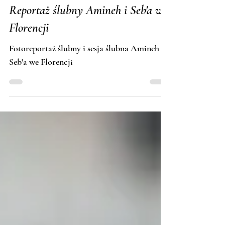
Tomasz Budzyński · Fotosceny
Reportaż ślubny Amineh i Seb'a we
Florencji
Fotoreportaż ślubny i sesja ślubna Amineh i
Seb'a we Florencji